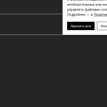
необязательные или на
управлять файлами cook
Подробнее — в
Политик
Принять всё
Отк