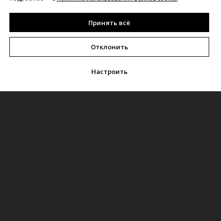
Принять всё
Отклонить
О ПРОЕКТЕ
Настроить
Наши работы неподвластны времени
и превосходят технологии
Карта сайта:
Интерьеры
Услуги
О нас
Дома
Дайджест
Контакты
Общественные
Статьи
Вакансии