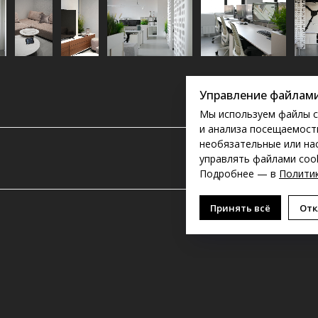
Управление файлами
Мы используем файлы c
и анализа посещаемости
необязательные или на
управлять файлами cook
Подробнее — в
Политик
Принять всё
Отк